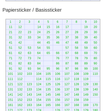
Papiersticker / Basissticker
1
2
3
4
5
6
7
8
9
10
11
12
14
15
16
17
19
20
21
22
23
24
25
26
27
28
29
30
31
32
33
34
35
36
37
38
39
40
41
42
44
45
46
47
48
49
50
51
52
53
54
55
57
58
59
60
61
62
63
64
65
66
67
68
69
70
71
72
73
74
76
77
78
79
80
81
82
83
84
86
87
88
89
90
91
92
93
94
95
96
97
98
99
100
101
102
103
104
105
106
107
108
109
110
111
112
114
115
116
117
118
119
121
122
123
124
125
126
127
128
129
130
131
132
133
134
135
136
137
138
139
140
141
142
143
144
145
146
147
148
149
150
151
152
153
154
155
156
157
158
159
161
162
163
164
165
166
167
168
169
170
171
172
173
174
176
177
178
179
180