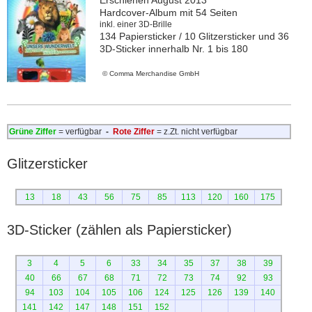
Erschienen August 2013
Hardcover-Album mit 54 Seiten
inkl. einer 3D-Brille
134 Papiersticker / 10 Glitzersticker und 36
3D-Sticker innerhalb Nr. 1 bis 180
©
Comma Merchandise GmbH
Grüne Ziffer
= verfügbar
-
Rote Ziffer
= z.Zt. nicht verfügbar
Glitzersticker
13
18
43
56
75
85
113
120
160
175
3D-Sticker (zählen als Papiersticker)
3
4
5
6
33
34
35
37
38
39
40
66
67
68
71
72
73
74
92
93
94
103
104
105
106
124
125
126
139
140
141
142
147
148
151
152