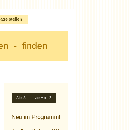
age stellen
en - finden
Alle Serien von A bis Z
Neu im Programm!