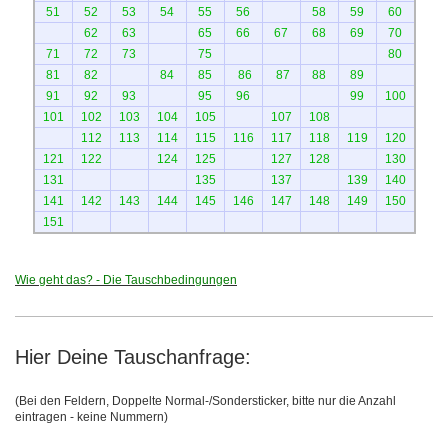
51
52
53
54
55
56
58
59
60
62
63
65
66
67
68
69
70
71
72
73
75
80
81
82
84
85
86
87
88
89
91
92
93
95
96
99
100
101
102
103
104
105
107
108
112
113
114
115
116
117
118
119
120
121
122
124
125
127
128
130
131
135
137
139
140
141
142
143
144
145
146
147
148
149
150
151
Wie geht das? - Die Tauschbedingungen
Hier Deine Tauschanfrage:
(Bei den Feldern, Doppelte Normal-/Sondersticker, bitte nur die Anzahl
eintragen - keine Nummern)