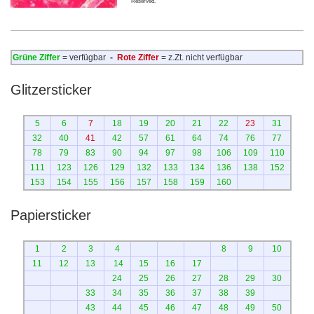
Reserved.
Grüne Ziffer
= verfügbar
-
Rote Ziffer
= z.Zt. nicht verfügbar
Glitzersticker
5
6
7
18
19
20
21
22
23
31
32
40
41
42
57
61
64
74
76
77
78
79
83
90
94
97
98
106
109
110
111
123
126
129
132
133
134
136
138
152
153
154
155
156
157
158
159
160
Papiersticker
1
2
3
4
8
9
10
11
12
13
14
15
16
17
24
25
26
27
28
29
30
33
34
35
36
37
38
39
43
44
45
46
47
48
49
50