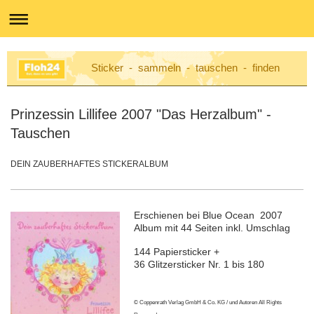
Sticker - sammeln - tauschen - finden
Prinzessin Lillifee 2007 "Das Herzalbum" -
Tauschen
DEIN ZAUBERHAFTES STICKERALBUM
Erschienen bei Blue Ocean 2007
Album mit 44 Seiten inkl. Umschlag
144 Papiersticker +
36 Glitzersticker Nr. 1 bis 180
© Coppenrath Verlag GmbH & Co. KG / und Autoren All Rights