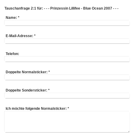
Tauschanfrage 2:1 für: - - - Prinzessin Lillifee - Blue Ocean 2007 - - -
Name:
*
E-Mail-Adresse:
*
Telefon:
Doppelte Normalsticker:
*
Doppelte Sondersticker:
*
Ich möchte folgende Normalsticker:
*