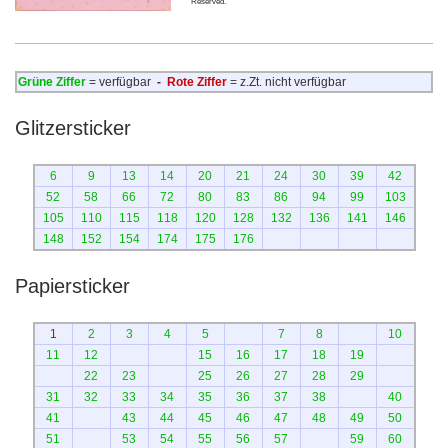
Reserved.
Grüne Ziffer
= verfügbar
-
Rote Ziffer
= z.Zt. nicht verfügbar
Glitzersticker
6
9
13
14
20
21
24
30
39
42
52
58
66
72
80
83
86
94
99
103
105
110
115
118
120
128
132
136
141
146
148
152
154
174
175
176
Papiersticker
1
2
3
4
5
7
8
10
11
12
15
16
17
18
19
22
23
25
26
27
28
29
31
32
33
34
35
36
37
38
40
41
43
44
45
46
47
48
49
50
51
53
54
55
56
57
59
60