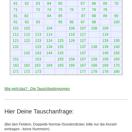
61
62
63
64
65
67
68
69
70
71
73
74
75
76
77
78
79
81
82
84
85
87
88
89
90
91
92
93
95
96
97
98
100
101
102
104
106
107
108
109
111
112
113
114
116
117
119
121
122
123
124
125
126
127
129
130
131
133
134
135
137
138
139
140
142
143
144
145
147
149
150
151
153
155
156
157
158
159
160
161
162
163
164
165
166
167
168
169
170
171
172
173
177
178
179
180
Wie geht das? - Die Tauschbedingungen
Hier Deine Tauschanfrage:
(Bei den Feldern, Doppelte Normal-/Sondersticker, bitte nur die Anzahl
eintragen - keine Nummern)