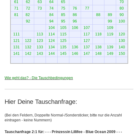
61
62
63
64
65
70
71
72
73
74
75
76
77
80
81
82
84
85
86
88
89
90
92
94
95
96
99
100
104
105
106
107
109
111
113
114
115
117
118
119
120
121
122
123
124
125
127
130
131
132
133
134
135
136
137
138
139
140
141
142
143
144
145
146
147
148
149
150
Wie geht das? - Die Tauschbedingungen
Hier Deine Tauschanfrage:
(Bei den Feldern, Doppelte Normal-/Sondersticker, bitte nur die Anzahl
eintragen - keine Nummern)
Tauschanfrage 2:1 für: - - - Prinzessin Lillifee - Blue Ocean 2009 - - -