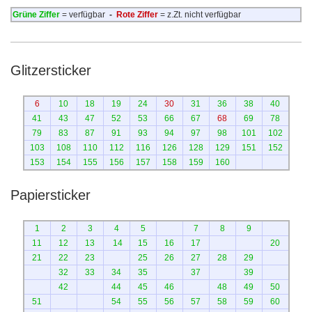
Grüne Ziffer
= verfügbar
-
Rote Ziffer
= z.Zt. nicht verfügbar
Glitzersticker
6
10
18
19
24
30
31
36
38
40
41
43
47
52
53
66
67
68
69
78
79
83
87
91
93
94
97
98
101
102
103
108
110
112
116
126
128
129
151
152
153
154
155
156
157
158
159
160
Papiersticker
1
2
3
4
5
7
8
9
11
12
13
14
15
16
17
20
21
22
23
25
26
27
28
29
32
33
34
35
37
39
42
44
45
46
48
49
50
51
54
55
56
57
58
59
60