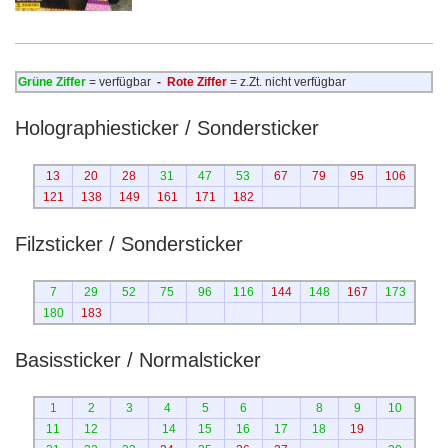
Grüne Ziffer
= verfügbar
-
Rote Ziffer
= z.Zt. nicht verfügbar
Holographiesticker / Sondersticker
13
20
28
31
47
53
67
79
95
106
121
138
149
161
171
182
Filzsticker / Sondersticker
7
29
52
75
96
116
144
148
167
173
180
183
Basissticker / Normalsticker
1
2
3
4
5
6
8
9
10
11
12
14
15
16
17
18
19