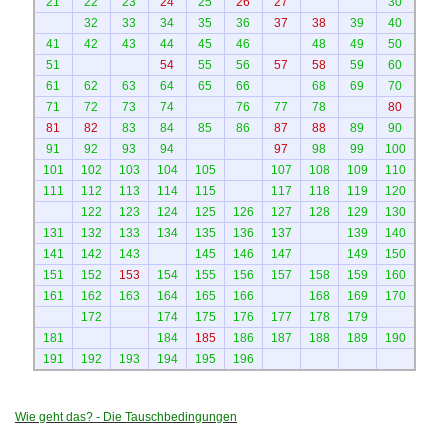
21
22
23
24
25
26
27
30
32
33
34
35
36
37
38
39
40
41
42
43
44
45
46
48
49
50
51
54
55
56
57
58
59
60
61
62
63
64
65
66
68
69
70
71
72
73
74
76
77
78
80
81
82
83
84
85
86
87
88
89
90
91
92
93
94
97
98
99
100
101
102
103
104
105
107
108
109
110
111
112
113
114
115
117
118
119
120
122
123
124
125
126
127
128
129
130
131
132
133
134
135
136
137
139
140
141
142
143
145
146
147
149
150
151
152
153
154
155
156
157
158
159
160
161
162
163
164
165
166
168
169
170
172
174
175
176
177
178
179
181
184
185
186
187
188
189
190
191
192
193
194
195
196
Wie geht das? - Die Tauschbedingungen