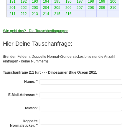
191
192
193
194
195
196
197
198
199
200
201
202
203
204
205
206
207
208
209
210
211
212
213
214
215
216
Wie geht das? - Die Tauschbedingungen
Hier Deine Tauschanfrage:
(Bei den Feldern, Doppelte Normal-/Sondersticker, bitte nur die Anzahl
eintragen - keine Nummern)
Tauschanfrage 2:1 für: - - - Dinosaurier Blue Ocean 2011
Name:
*
E-Mail-Adresse:
*
Telefon:
Doppelte
Normalsticker:
*