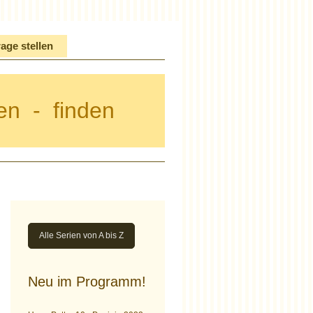
age stellen
en - finden
Alle Serien von A bis Z
Neu im Programm!