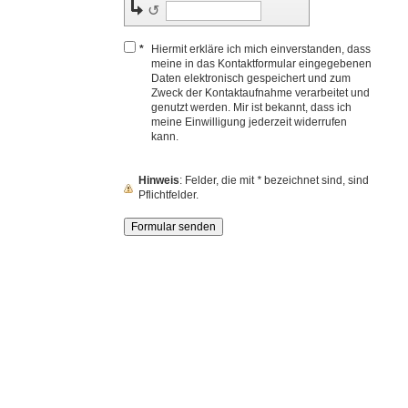
↺
*
Hiermit erkläre ich mich einverstanden, dass
meine in das Kontaktformular eingegebenen
Daten elektronisch gespeichert und zum
Zweck der Kontaktaufnahme verarbeitet und
genutzt werden. Mir ist bekannt, dass ich
meine Einwilligung jederzeit widerrufen
kann.
Hinweis
: Felder, die mit
*
bezeichnet sind, sind
Pflichtfelder.