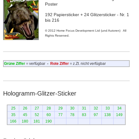
Poster
192 Papiersticker + 24 Glitzersticker - Nr. 1
bis 216
© 2012 Home Focus Development Ltd (und Autoren) All
Rights Reserved.
Grüne Ziffer
= verfügbar
-
Rote Ziffer
= z.Zt. nicht verfügbar
Hologramm-Glitzer-Sticker
25
26
27
28
29
30
31
32
33
34
35
45
52
60
77
78
83
97
138
149
166
180
181
190