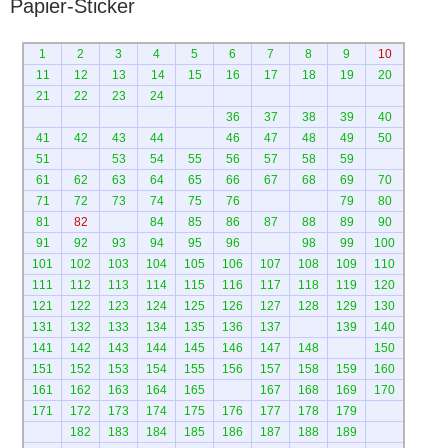
Papier-Sticker
1
2
3
4
5
6
7
8
9
10
11
12
13
14
15
16
17
18
19
20
21
22
23
24
36
37
38
39
40
41
42
43
44
46
47
48
49
50
51
53
54
55
56
57
58
59
61
62
63
64
65
66
67
68
69
70
71
72
73
74
75
76
79
80
81
82
84
85
86
87
88
89
90
91
92
93
94
95
96
98
99
100
101
102
103
104
105
106
107
108
109
110
111
112
113
114
115
116
117
118
119
120
121
122
123
124
125
126
127
128
129
130
131
132
133
134
135
136
137
139
140
141
142
143
144
145
146
147
148
150
151
152
153
154
155
156
157
158
159
160
161
162
163
164
165
167
168
169
170
171
172
173
174
175
176
177
178
179
182
183
184
185
186
187
188
189