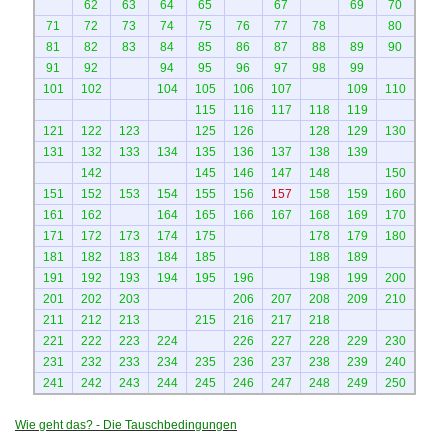
62
63
64
65
67
69
70
71
72
73
74
75
76
77
78
80
81
82
83
84
85
86
87
88
89
90
91
92
94
95
96
97
98
99
101
102
104
105
106
107
109
110
115
116
117
118
119
121
122
123
125
126
128
129
130
131
132
133
134
135
136
137
138
139
142
145
146
147
148
150
151
152
153
154
155
156
157
158
159
160
161
162
164
165
166
167
168
169
170
171
172
173
174
175
178
179
180
181
182
183
184
185
188
189
191
192
193
194
195
196
198
199
200
201
202
203
206
207
208
209
210
211
212
213
215
216
217
218
221
222
223
224
226
227
228
229
230
231
232
233
234
235
236
237
238
239
240
241
242
243
244
245
246
247
248
249
250
Wie geht das? - Die Tauschbedingungen