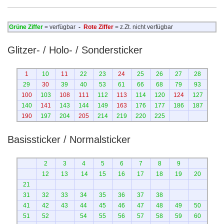
Grüne Ziffer
= verfügbar
-
Rote Ziffer
= z.Zt. nicht verfügbar
Glitzer- / Holo- / Sondersticker
1
10
11
22
23
24
25
26
27
28
29
30
39
40
53
61
66
68
79
93
100
103
108
111
112
113
114
120
124
127
140
141
143
144
149
163
176
177
186
187
190
197
204
205
214
219
220
225
Basissticker / Normalsticker
2
3
4
5
6
7
8
9
12
13
14
15
16
17
18
19
20
21
31
32
33
34
35
36
37
38
41
42
43
44
45
46
47
48
49
50
51
52
54
55
56
57
58
59
60